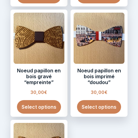
Noeud papillon en
Noeud papillon en
bois gravé
bois imprimé
“empreinte”
“doudou”
30,00
€
30,00
€
Select options
Select options