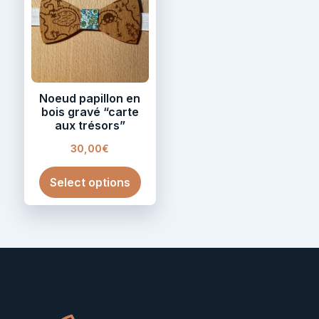
Noeud papillon en
bois gravé “carte
aux trésors”
30,00
€
Select options