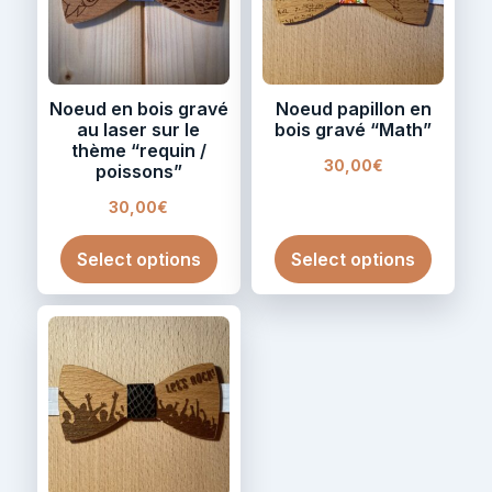
Noeud en bois gravé
Noeud papillon en
au laser sur le
bois gravé “Math”
thème “requin /
30,00
€
poissons”
30,00
€
Select options
Select options